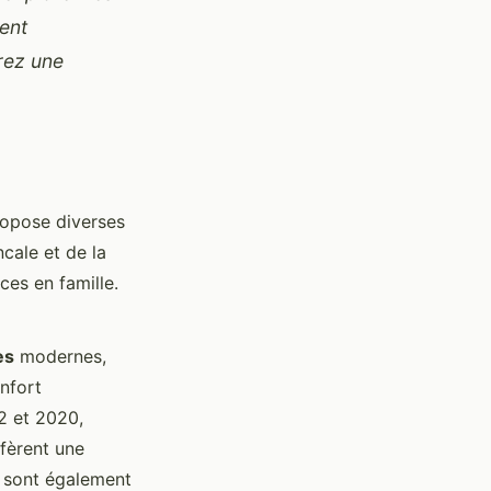
ment
rez une
ropose diverses
cale et de la
ces en famille.
es
modernes,
nfort
2 et 2020,
éfèrent une
s sont également