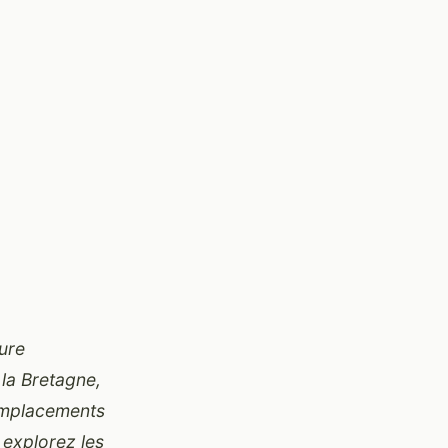
ture
la Bretagne,
 emplacements
t explorez les