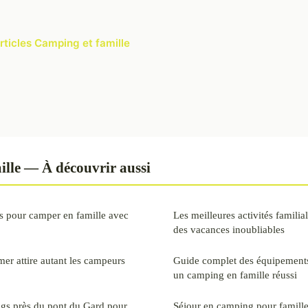
articles Camping et famille
lle — À découvrir aussi
ls pour camper en famille avec
Les meilleures activités famili
des vacances inoubliables
er attire autant les campeurs
Guide complet des équipements
un camping en famille réussi
ngs près du pont du Gard pour
Séjour en camping pour famill