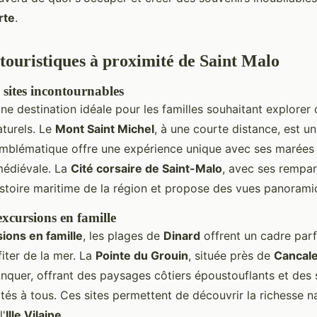
rte
.
 touristiques à proximité de Saint Malo
 sites incontournables
ne destination idéale pour les familles souhaitant explorer 
aturels. Le
Mont Saint Michel
, à une courte distance, est u
blématique offre une expérience unique avec ses marées 
médiévale. La
Cité corsaire de Saint-Malo
, avec ses rempar
istoire maritime de la région et propose des vues panoramiq
excursions en famille
ions en famille
, les plages de
Dinard
offrent un cadre parf
iter de la mer. La
Pointe du Grouin
, située près de
Cancal
anquer, offrant des paysages côtiers époustouflants et des 
s à tous. Ces sites permettent de découvrir la richesse na
l'
Ille Vilaine
.