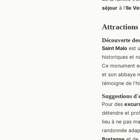
séjour
à l'
Ile Ve
Attractions
Découverte des
Saint Malo
est u
historiques et n
Ce monument em
et son abbaye 
témoigne de l'h
Suggestions d'
Pour des
excurs
détendre et prof
lieu à ne pas m
randonnée adapté
Bretagne
et de 