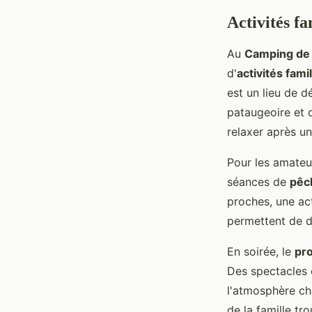
Activités fa
Au
Camping de l
d'
activités famil
est un lieu de d
pataugeoire et 
relaxer après u
Pour les amate
séances de
pêc
proches, une ac
permettent de dé
En soirée, le
pr
Des spectacles e
l'atmosphère c
de la famille tr