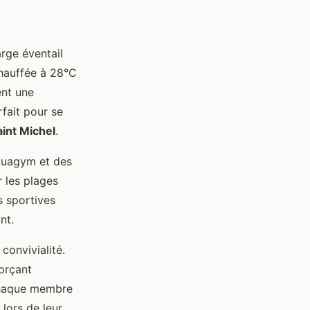
arge éventail
hauffée à 28°C
ent une
fait pour se
int Michel
.
quagym et des
 les plages
s sportives
nt.
convivialité.
forçant
 chaque membre
 lors de leur