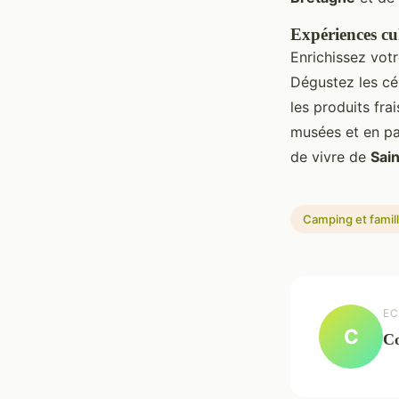
Expériences cu
Enrichissez vot
Dégustez les cé
les produits fra
musées et en par
de vivre de
Sai
Camping et famil
EC
C
Co