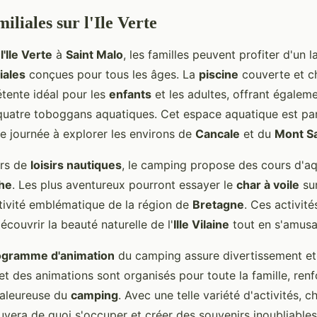
miliales sur l'Ile Verte
'Ile Verte
à
Saint Malo
, les familles peuvent profiter d'un l
iales
conçues pour tous les âges. La
piscine
couverte et c
étente idéal pour les
enfants
et les adultes, offrant égalem
quatre toboggans aquatiques. Cet espace aquatique est par
ne journée à explorer les environs de
Cancale
et du
Mont Sa
urs de
loisirs nautiques
, le camping propose des cours d'a
he
. Les plus aventureux pourront essayer le
char à voile
sur
tivité emblématique de la région de
Bretagne
. Ces activité
couvrir la beauté naturelle de l'
Ille Vilaine
tout en s'amusa
ogramme d'animation
du camping assure divertissement et 
t des animations sont organisés pour toute la famille, ren
haleureuse du
camping
. Avec une telle variété d'activités,
ouvera de quoi s'occuper et créer des souvenirs inoubliables