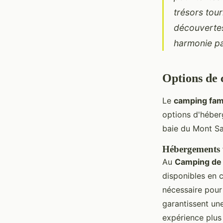
Constance
•
2 novembre 2024
•
4 min de lecture
trésors tour
découvertes
harmonie par
Options de 
Le
camping fami
options d'héber
baie du Mont Sa
Hébergements 
Au
Camping de l
disponibles en c
nécessaire pour
garantissent une
expérience plus