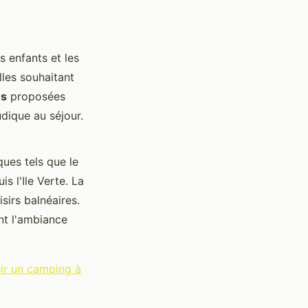
s enfants et les
lles souhaitant
es
proposées
udique au séjour.
ues tels que le
s l'Ile Verte. La
sirs balnéaires.
nt l'ambiance
sir un camping à