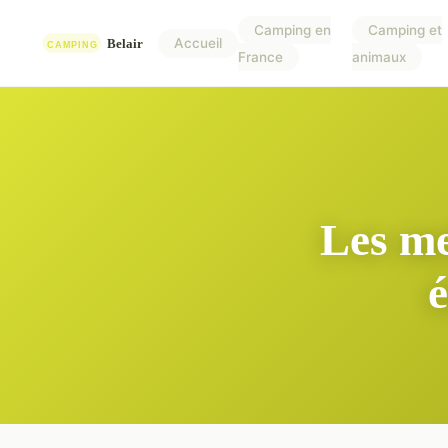
Camping en
Camping et
Accueil
France
animaux
Les me