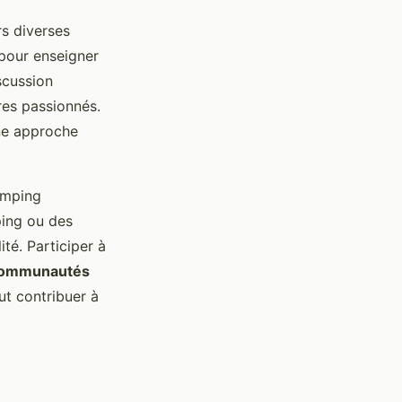
s diverses
 pour enseigner
scussion
res passionnés.
une approche
amping
ing ou des
ité. Participer à
ommunautés
ut contribuer à