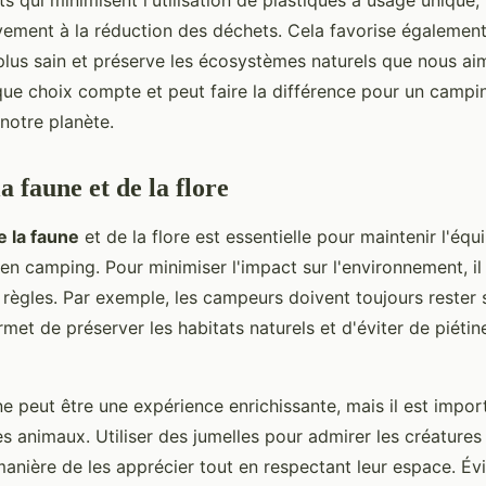
s qui minimisent l'utilisation de plastiques à usage unique
ivement à la réduction des déchets. Cela favorise égalemen
lus sain et préserve les écosystèmes naturels que nous ai
e choix compte et peut faire la différence pour un campi
notre planète.
a faune et de la flore
e la faune
et de la flore est essentielle pour maintenir l'équ
 en camping. Pour minimiser l'impact sur l'environnement, il 
 règles. Par exemple, les campeurs doivent toujours rester s
rmet de préserver les habitats naturels et d'éviter de piéti
e peut être une expérience enrichissante, mais il est import
s animaux. Utiliser des jumelles pour admirer les créatures
anière de les apprécier tout en respectant leur espace. Évi