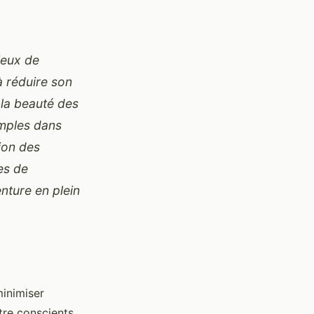
ieux de
à réduire son
 la beauté des
imples dans
ion des
es de
nture en plein
minimiser
tre conscients