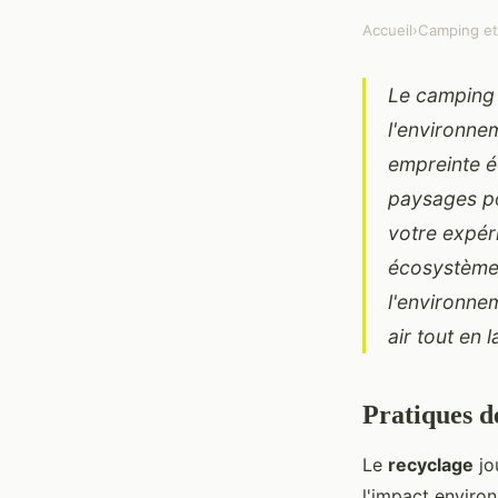
Accueil
›
Camping et
Le camping 
l'environne
empreinte é
paysages po
votre expér
écosystème
l'environne
air tout en 
Pratiques d
Le
recyclage
jo
l'impact environ