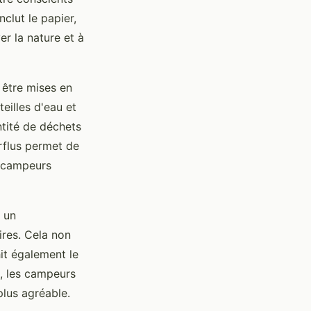
nclut le papier,
er la nature et à
 être mises en
eilles d'eau et
ntité de déchets
rflus permet de
s campeurs
 un
ires. Cela non
it également le
s, les campeurs
lus agréable.