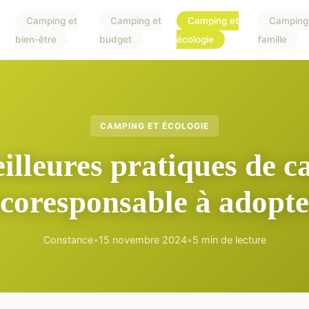
Camping et
Camping et
Camping et
Camping
bien-être
budget
écologie
famille
CAMPING ET ÉCOLOGIE
illeures pratiques de 
écoresponsable à adopte
Constance
•
15 novembre 2024
•
5 min de lecture