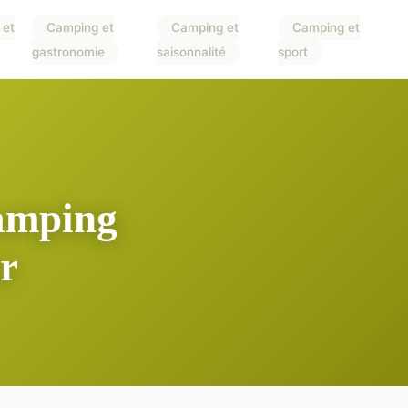
 et
Camping et
Camping et
Camping et
gastronomie
saisonnalité
sport
camping
r