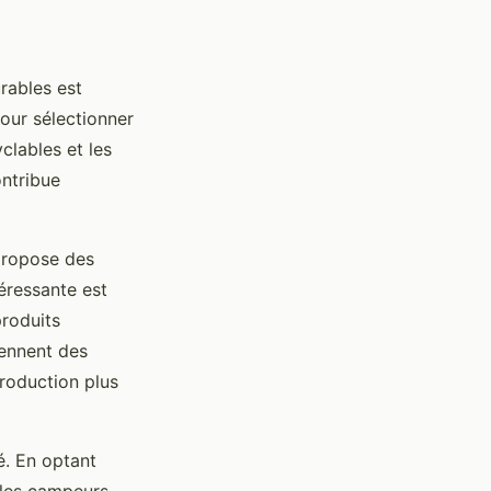
rables est
our sélectionner
yclables et les
ontribue
 propose des
éressante est
roduits
iennent des
roduction plus
é. En optant