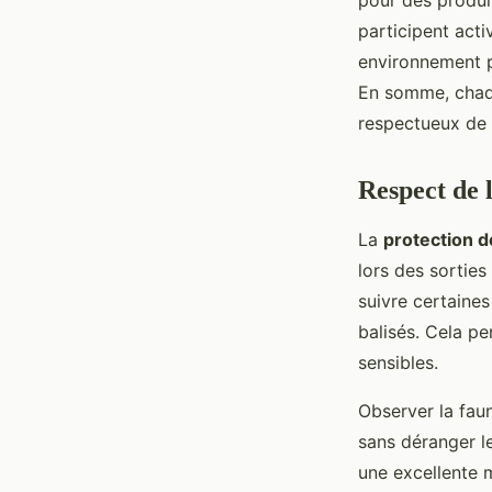
pour des produit
participent act
environnement p
En somme, chaqu
respectueux de 
Respect de l
La
protection d
lors des sorties
suivre certaines
balisés. Cela pe
sensibles.
Observer la faun
sans déranger le
une excellente m