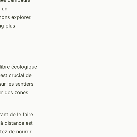
, les campeurs
t un
mons explorer.
ng plus
ilibre écologique
est crucial de
ur les sentiers
ner des zones
ant de le faire
 à distance est
tez de nourrir