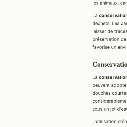
les animaux, car
La
conservatio
déchets. Les ca
laisser de trace
préservation de
favorise un env
Conservatio
La
conservation
peuvent adopter
douches courtes 
considérablement
sous un jet d'ea
L'utilisation d'