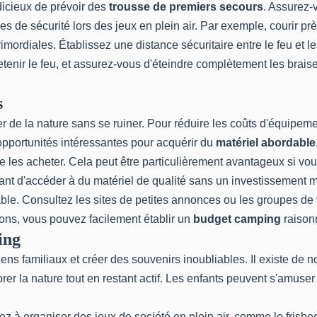
udicieux de prévoir des
trousse de premiers secours
. Assurez-
 de sécurité lors des jeux en plein air. Par exemple, courir pr
ordiales. Établissez une distance sécuritaire entre le feu et le
etenir le feu, et assurez-vous d'éteindre complètement les braise
s
r de la nature sans se ruiner. Pour réduire les coûts d'équipeme
opportunités intéressantes pour acquérir du
matériel abordable
de les acheter. Cela peut être particulièrement avantageux si
tant d'accéder à du matériel de qualité sans un investissement m
le. Consultez les sites de petites annonces ou les groupes de 
tions, vous pouvez facilement établir un
budget camping
raisonn
ing
liens familiaux et créer des souvenirs inoubliables. Il existe de
er la nature tout en restant actif. Les enfants peuvent s'amuser
 à organiser des jeux de société en plein air, comme le frisbee 