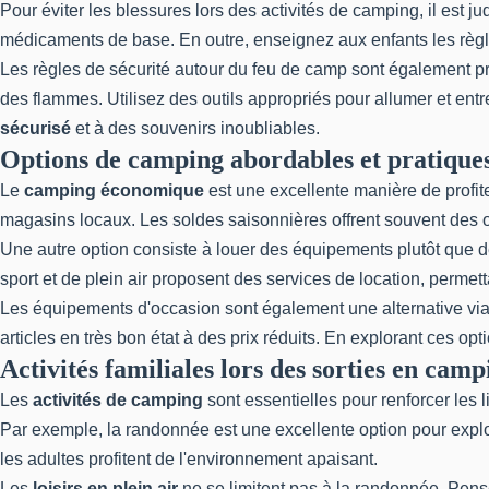
Pour éviter les blessures lors des activités de camping, il est j
médicaments de base. En outre, enseignez aux enfants les règles
Les règles de sécurité autour du feu de camp sont également prim
des flammes. Utilisez des outils appropriés pour allumer et entr
sécurisé
et à des souvenirs inoubliables.
Options de camping abordables et pratique
Le
camping économique
est une excellente manière de profite
magasins locaux. Les soldes saisonnières offrent souvent des 
Une autre option consiste à louer des équipements plutôt que 
sport et de plein air proposent des services de location, permet
Les équipements d'occasion sont également une alternative viab
articles en très bon état à des prix réduits. En explorant ces op
Activités familiales lors des sorties en camp
Les
activités de camping
sont essentielles pour renforcer les 
Par exemple, la randonnée est une excellente option pour explor
les adultes profitent de l'environnement apaisant.
Les
loisirs en plein air
ne se limitent pas à la randonnée. Pensez