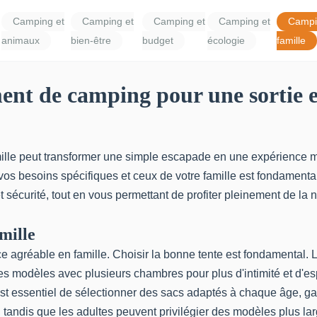
Camping et
Camping et
Camping et
Camping et
Campi
animaux
bien-être
budget
écologie
famille
nt de camping pour une sortie e
ille peut transformer une simple escapade en une expérience 
s besoins spécifiques et ceux de votre famille est fondamental
et sécurité, tout en vous permettant de profiter pleinement de la
mille
ce agréable en famille. Choisir la bonne tente est fondamental.
es modèles avec plusieurs chambres pour plus d'intimité et d'
est essentiel de sélectionner des sacs adaptés à chaque âge, ga
 tandis que les adultes peuvent privilégier des modèles plus larg