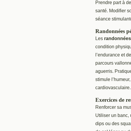
Prendre part à d
santé. Modifier s
séance stimulante
Randonnées péd
Les
randonnées
condition physiqu
l’endurance et de
parcours vallonn
aguerris. Pratiqu
stimule l’humeur, 
cardiovasculaire.
Exercices de r
Renforcer sa musc
Utiliser un banc
dips ou des squa