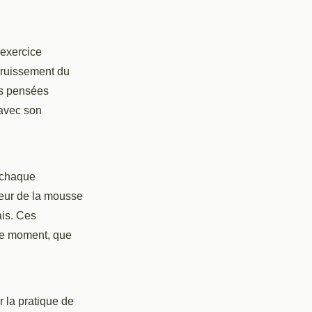
’exercice
 bruissement du
des pensées
avec son
r chaque
deur de la mousse
ais. Ces
que moment, que
 la pratique de