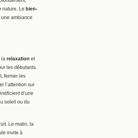
profondément,
e nature. Le
bien-
nt une ambiance
 la
relaxation
et
our les débutants.
, fermer les
r l’attention sur
néficient d’une
du soleil ou du
it. Le matin, la
le invite à