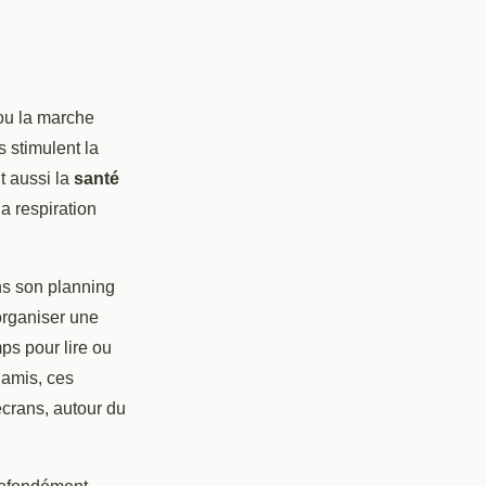
 ou la marche
s stimulent la
t aussi la
santé
la respiration
ans son planning
organiser une
ps pour lire ou
 amis, ces
crans, autour du