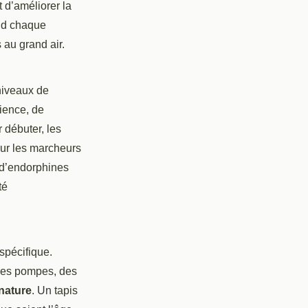
 d’améliorer la
end chaque
 au grand air.
 niveaux de
rience, de
 débuter, les
our les marcheurs
n d’endorphines
té
spécifique.
 des pompes, des
 nature
. Un tapis