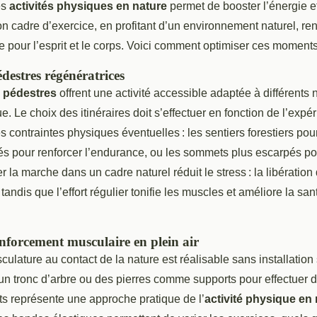
es
activités physiques en nature
permet de booster l’énergie et
on cadre d’exercice, en profitant d’un environnement naturel, r
 pour l’esprit et le corps. Voici comment optimiser ces moments
estres régénératrices
 pédestres
offrent une activité accessible adaptée à différents
e. Le choix des itinéraires doit s’effectuer en fonction de l’expé
s contraintes physiques éventuelles : les sentiers forestiers pour
és pour renforcer l’endurance, ou les sommets plus escarpés p
er la marche dans un cadre naturel réduit le stress : la libératio
tandis que l’effort régulier tonifie les muscles et améliore la san
enforcement musculaire en plein air
ulature au contact de la nature est réalisable sans installation 
, un tronc d’arbre ou des pierres comme supports pour effectuer
ts représente une approche pratique de l’
activité physique en