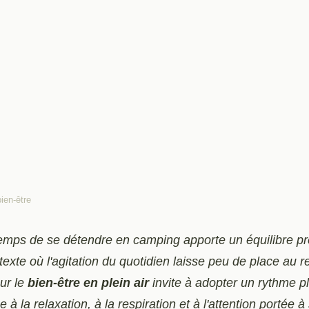
ien-être
 à pratiquer en
emps de se détendre en camping apporte un équilibre pr
exte où l'agitation du quotidien laisse peu de place au 
urcer en famille ou
ur le
bien-être en plein air
invite à adopter un rythme p
e à la relaxation, à la respiration et à l'attention portée