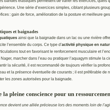
es bandes élastiques permettent de varier les exercices, quels q
périence. Une série d’exercices simples, ciblant plusieurs grou
fices : gain de force, amélioration de la posture et meilleure ges
tiques et baignades
quatiques
ainsi que la baignade dans un lac ou une rivière offr
licite l’ensemble du corps. Ce type d’
activité physique en natu
rticulations tout en favorisant le renforcement musculaire et l’e
 Nager, marcher dans l’eau ou pratiquer l’aquagym stimule la cir
ntir la sécurité, il est recommandé de toujours vérifier la profond
eau et la présence éventuelle de courants ; il est préférable de 
ter les zones autorisées pour la baignade.
e la pleine conscience pour un ressourceme
nce devient une alliée précieuse lors des moments loin de l’agi