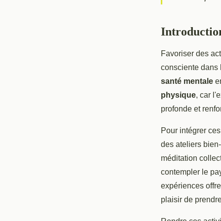
entre amis
Introductio
Constance
•
1 juillet 2025
•
10 min de lecture
Favoriser des act
consciente dans l
santé mentale
en
physique
, car l
profonde et renfo
Pour intégrer ces
des ateliers bie
méditation collec
contempler le pay
expériences offr
plaisir de prendr