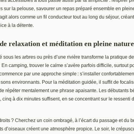
tés accessibles à tous passe aussi par la simplicité : respirer 
s sur la pelouse, savourer un repas préparé ensemble en plein
agit alors comme un fil conducteur tout au long du séjour, créa
ice à la détente.
de relaxation et méditation en pleine nature
sous les arbres ou près d’une rivière transforme la pratique de
. En camping, trouver le calme s’avère parfois difficile, surtout p
commence par une approche simple : s’installer confortablement
sons environnants. Pour la méditation guidée, il suffit de focalise
u de répéter mentalement une phrase apaisante. Les débutants bé
, cinq à dix minutes suffisent, en se concentrant sur le ressenti 
roits ? Cherchez un coin ombragé, à l’écart du passage et du bru
ts d’oiseaux créent une atmosphère propice. Le soir, le crépuscu