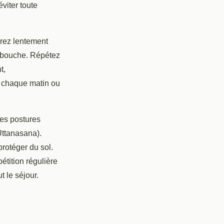
viter toute
irez lentement
a bouche. Répétez
t,
e chaque matin ou
des postures
Uttanasana).
protéger du sol.
étition régulière
 le séjour.