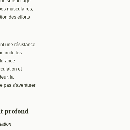
ue soient l’âge
pes musculaires,
tion des efforts
ent une résistance
re
limite les
ndurance
culation et
eur, la
ne pas s’aventurer
nt profond
tation