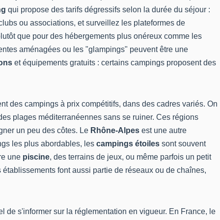
ng
qui propose des tarifs dégressifs selon la durée du séjour :
clubs ou associations, et surveillez les plateformes de
lutôt que pour des hébergements plus onéreux comme les
tentes aménagées ou les "glampings" peuvent être une
ons
et équipements gratuits : certains campings proposent des
rent des campings à prix compétitifs, dans des cadres variés. On
r des plages méditerranéennes sans se ruiner. Ces régions
igner un peu des côtes. Le
Rhône-Alpes
est une autre
gs les plus abordables, les
campings étoiles
sont souvent
ure une
piscine
, des terrains de jeux, ou même parfois un petit
ins établissements font aussi partie de réseaux ou de chaînes,
l de s'informer sur la réglementation en vigueur. En France, le