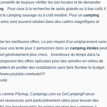
onseillé de toujours vérifier les lois locales et de demander
ng
. Pour ceux à la recherche de spots gratuits ou à bas coût, il
sant le camping sauvage ou à coût modéré. Pour un
camping
es aires sont souvent situées dans des cadres magnifiques et
ier les meilleures offres. Le prix moyen d'un emplacement varie
t pour une tente pour 2 personnes dans un
camping étoiles
peut
nt généralement plus chers. Investissez du temps dans la
proposent des offres spéciales pour des arrivées en milieu de
tent de profiter des installations sans faire flamber le budget.
ps://www.youtube.com/watch?
hbmNl
formes comme Pitchup, Campings.com ou GoCampingFrance
es ressources sont particulièrement utiles pour trouver des
ir des fonctionnalités de géolocalisation des campings à