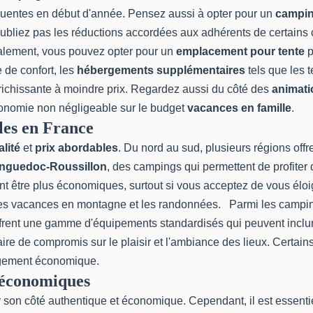
réquentes en début d'année. Pensez aussi à opter pour un
campi
'oubliez pas les réductions accordées aux adhérents de certains 
galement, vous pouvez opter pour un
emplacement pour tente
p
de confort, les
hébergements supplémentaires
tels que les 
richissante à moindre prix. Regardez aussi du côté des
animati
économie non négligeable sur le budget
vacances en famille
.
les en France
lité
et
prix abordables
. Du nord au sud, plusieurs régions off
nguedoc-Roussillon
, des campings qui permettent de profite
ent être plus économiques, surtout si vous acceptez de vous élo
 les vacances en montagne et les randonnées. Parmi les campin
 offrent une gamme d'équipements standardisés qui peuvent incl
 faire de compromis sur le plaisir et l'ambiance des lieux. Certa
ergement économique.
 économiques
r son côté authentique et économique. Cependant, il est essentie