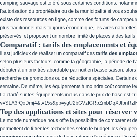
camping sauvage est toléré sous certaines conditions, notamment 
l'autorisation du propriétaire ou de la municipalité si vous sou
existe des ressources en ligne, comme des forums de campeurs 
plus traditionnel mais toujours économique, les aires naturelle
préservés, et proposent un nombre limité de places à des tarifs
Comparatif : tarifs des emplacements et é
Il est judicieux de réaliser un comparatif des
tarifs des empla
selon plusieurs facteurs, comme la géographie, la période de 
débuter à un prix très abordable par nuit en basse saison, al
recherche de promotions ou de réductions spéciales. Certains 
semaine. De même, les équipements à moindre coût comme l
La clarté sur les équipements inclus dans le prix de base est c
v=SLA3rQoDmj4&t=15s&pp=ygU2bGVzIGRpZmbDqXJlbnRz
Top des applications et sites pour réserve
Le monde numérique nous offre la possibilité de comparer e
permettent de filtrer les recherches selon le budget, les équip
campings pas cher
avec de bons retours d'expérience. De mêm