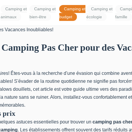
Camping et
Camping et
Camping et
Camping et
Campi
animaux
bien-être
budget
écologie
famille
e Camping Pas Cher pour des Vac
aires! Êtes-vous à la recherche d'une évasion qui combine avent
bles! S'évader de la routine quotidienne ne signifie pas forcé
ows douillets, cet article est votre guide ultime vers des par
a nature sans se ruiner. Alors, installez-vous confortablement et
 mémorables.
 prix
lques astuces essentielles pour trouver un
camping pas che
 camping
. Les établissements offrent souvent des tarifs réduits 