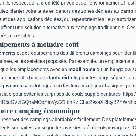
le respect de la propriété privée et de l'environnement. Il est c
haitez planter votre tente en dehors des zones dédiées au
campi
et des applications dédiées, qui répertorient les lieux autori
s offrent une solution alternative aux campings traditionnels. C
 très accessibles.
quipements à moindre coût
cements
et des équipements des différents campings pour identif
l'année, et les services proposés. Par exemple, un emplacemen
ors que les emplacements avec un
mobil home
ou un bungalow so
campings affichent des
tarifs réduits
pour les longs séjours, ou 
es
piscines
sans toboggan ou les terrains de jeux basiques permet
ruciale pour éviter les surprises de coûts supplémentaires. htt
IHR5cGVzIGQnaMOpYmVyZ21lbnRzIGluc29saXRlcyB2YWN
r votre camping économique
t de réserver des campings abordables facilement. Des plate
ements souhaités, ainsi que les avis des précédents voyageurs. C
e, des applications mobiles dédiées aux campeurs peuvent offr