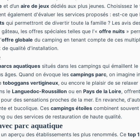
e
et d’un
aire de jeux
dédiés aux plus jeunes. Choisissez
le
ent également d'évaluer les services proposés : est-ce que
ts
qui permettront de divertir toute la famille ? Les avis d
 gâteau, les offres spéciales telles que l'«
offre nuits
» perm
'
offre globale
du camping en tenant compte de ces multipl
 de qualité d'installation.
e
parcs aquatiques
situés dans les campings qui émaillent le
ous âges. Quand on évoque les
campings parc
, on imagine 
de
toboggans vertigineux
, ou encore le plaisir de se relaxe
ns le
Languedoc-Roussillon
ou en
Pays de la Loire
, offre
pour des sensations proches de la mer. En revanche, d'autr
sante et bucolique. Ces
campings étoiles
combinent souven
ing ou des services de restauration de haute qualité.
avec parc aquatique
 un aperçu des établissements les plus renommés. Ce
top 