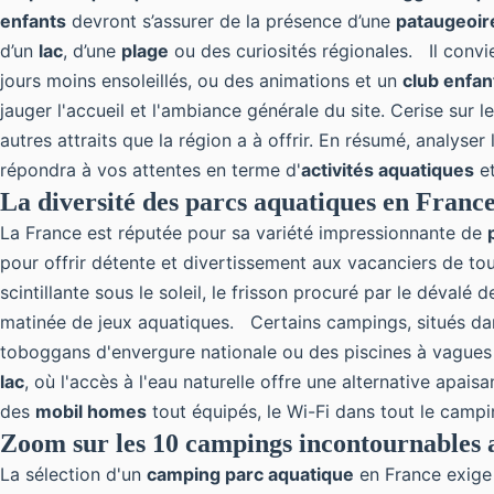
enfants
devront s’assurer de la présence d’une
pataugeoir
d’un
lac
, d’une
plage
ou des curiosités régionales. Il convi
jours moins ensoleillés, ou des animations et un
club enfan
jauger l'accueil et l'ambiance générale du site. Cerise sur le
autres attraits que la région a à offrir. En résumé, analyser l
répondra à vos attentes en terme d'
activités aquatiques
et
La diversité des parcs aquatiques en Franc
La
France
est réputée pour sa variété impressionnante de
pour offrir détente et divertissement aux vacanciers de t
scintillante sous le soleil, le frisson procuré par le dévalé 
matinée de jeux aquatiques. Certains campings, situés da
toboggans d'envergure nationale ou des piscines à vagues 
lac
, où l'accès à l'eau naturelle offre une alternative apai
des
mobil homes
tout équipés, le Wi-Fi dans tout le camp
Zoom sur les 10 campings incontournables 
La sélection d'un
camping parc aquatique
en France exige