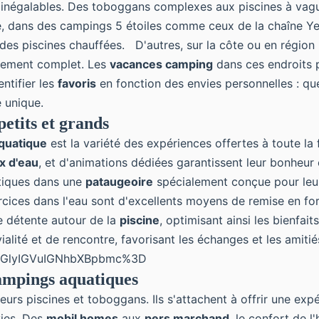
 inégalables. Des toboggans complexes aux piscines à va
le, dans des campings 5 étoiles comme ceux de la chaîne Ye
des piscines chauffées. D'autres, sur la côte ou en région i
ysement complet. Les
vacances camping
dans ces endroits p
entifier les
favoris
en fonction des envies personnelles : que
e unique.
petits et grands
quatique
est la variété des expériences offertes à toute la
x d'eau
, et d'animations dédiées garantissent leur bonheur et
uatiques dans une
pataugeoire
spécialement conçue pour leur 
ercices dans l'eau sont d'excellents moyens de remise en fo
e détente autour de la
piscine
, optimisant ainsi les bienfait
alité et de rencontre, favorisant les échanges et les amit
ydGlyIGVuIGNhbXBpbmc%3D
campings aquatiques
leurs piscines et toboggans. Ils s'attachent à offrir une exp
vies. Des
mobil homes
aux
pers marchand
, le confort de l