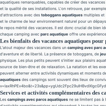
aquatiques remarquables, capables de créer des vacances
et la qualité
de ses installations. L'on retrouve, par exemp
d'attractions avec des
toboggans aquatiques
multiples et 
et le charme de leur environnement naturel pour un dépa
le repos mérité des vacances. Il est donc crucial de bien id
chaque camping avec
parc aquatique
offre une expérienc
Les bienfaits des vacances aquatiques pour 
L'atout majeur des
vacances
dans un
camping avec parc a
d'aventure et de liberté. La présence de toboggans, de
jeu
physique. Les plus petits peuvent s'initier aux plaisirs aq
source de bien-être et de relaxation. La natation et les ex
peuvent alterner entre activités dynamiques et moments d
aquatiques
des campings sont souvent des lieux de convivi
v=IaxRhPEv4bo&t=23s&pp=ygUdc2Fpc29uIHBvdXIgcGF
Services et activités complémentaires des 
Les
campings avec parcs aquatiques
ne se limitent pas à 
d'activités complémentaires qui répondent à toutes les en