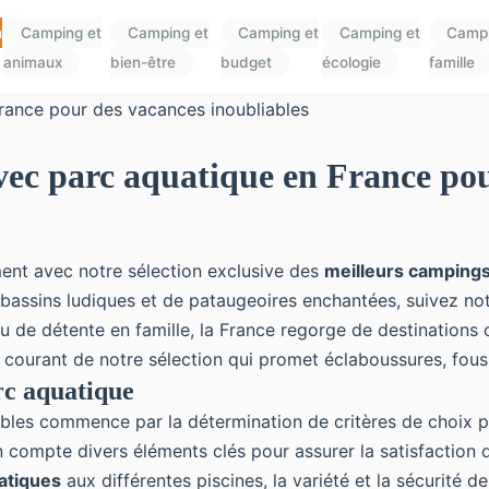
n
Camping et
Camping et
Camping et
Camping et
Campi
animaux
bien-être
budget
écologie
famille
vec parc aquatique en France pou
ent avec notre sélection exclusive des
meilleurs campings
 bassins ludiques et de pataugeoires enchantées, suivez no
 de détente en famille, la France regorge de destinations c
 courant de notre sélection qui promet éclaboussures, fous r
rc aquatique
es commence par la détermination de critères de choix pe
en compte divers éléments clés pour assurer la satisfaction 
atiques
aux différentes piscines, la variété et la sécurité d