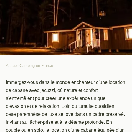
Accueil
›
Camping en France
CAMPING EN FRANCE
Découvrez le Charme Insolite
Immergez-vous dans le monde enchanteur d'une location
de cabane avec jacuzzi, où nature et confort
d'une Location de Cabane avec
s'entremêlent pour créer une expérience unique
Jacuzzi: Évasion et Relaxation
d'évasion et de relaxation. Loin du tumulte quotidien,
garanties
cette parenthèse de luxe se love dans un cadre préservé,
invitant au lâcher-prise et à la détente profonde. En
Lisa
•
15 avril 2024
•
6 min de lecture
couple ou en solo, la location d'une cabane équipée d'un