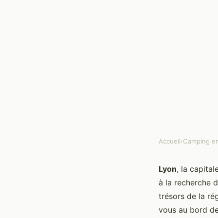
Accueil
›
Camping en
CAMPING EN FRANCE
lyon camping france
Lyon
, la capit
à la recherche 
trésors de la ré
Constance
•
2024-07-17
•
6 min min de lecture
vous au bord de