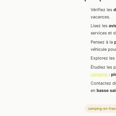
Vérifiez les
d
vacances.
Lisez les
avi
services et d
Pensez à la
véhicule pou
Explorez les
Étudiez les p
camping
:
pi
Contactez di
en
basse sa
camping-en-fran