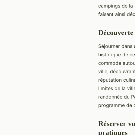
campings de la 
faisant ainsi dé
Découverte 
Séjourner dans u
historique de ce
commode autour
ville, découvra
réputation culi
limites de la vi
randonnée du Par
programme de d
Réserver vo
pratiques