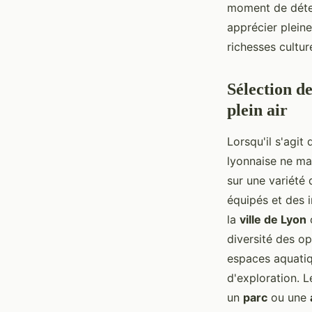
moment de déten
apprécier pleine
richesses culture
Sélection d
plein air
Lorsqu'il s'agit
lyonnaise ne ma
sur une variété
équipés et des 
la
ville de Lyon
o
diversité des o
espaces aquati
d'exploration. L
un
parc
ou une