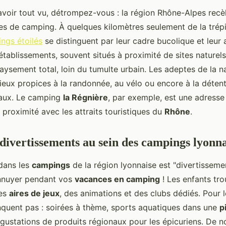
avoir tout vu, détrompez-vous : la région Rhône-Alpes rec
s de camping. À quelques kilomètres seulement de la tré
ngs étoilés
se distinguent par leur cadre bucolique et leur
établissements, souvent situés à proximité de sites naturel
aysement total, loin du tumulte urbain. Les adeptes de la n
lieux propices à la randonnée, au vélo ou encore à la déten
eaux. Le camping
la Régnière
, par exemple, est une adresse
sa proximité avec les attraits touristiques du
Rhône
.
t divertissements au sein des campings lyonna
dans les
campings
de la région lyonnaise est "divertisseme
ennuyer pendant vos
vacances en camping
! Les enfants tro
des
aires de jeux
, des animations et des clubs dédiés. Pour l
nquent pas : soirées à thème, sports aquatiques dans une
p
ustations de produits régionaux pour les épicuriens. De 