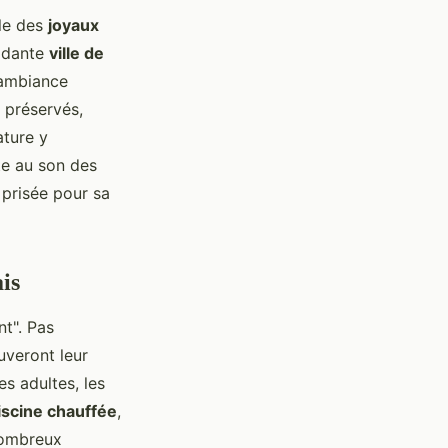
èle des
joyaux
pidante
ville de
 ambiance
s préservés,
ature y
te au son des
 prisée pour sa
is
nt". Pas
uveront leur
es adultes, les
iscine chauffée
,
nombreux