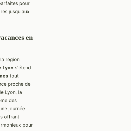
parfaites pour
ires jusqu'aux
vacances en
 la région
e Lyon
s'étend
omes
tout
ence proche de
e Lyon, la
même des
 une journée
s offrant
harmonieux pour