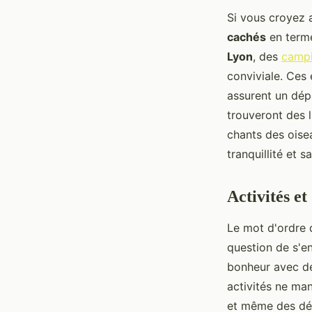
Si vous croyez 
cachés
en terme
Lyon
, des
campi
conviviale. Ces 
assurent un dép
trouveront des 
chants des ois
tranquillité et 
Activités e
Le mot d'ordre 
question de s'
bonheur avec 
activités ne ma
et même des dég