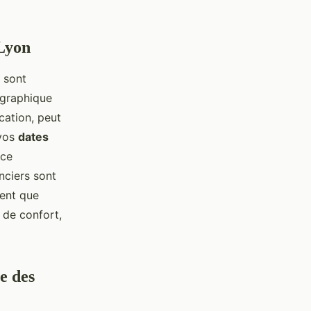
 Lyon
s sont
ographique
cation, peut
 vos
dates
nce
nciers sont
ent que
 de confort,
e des