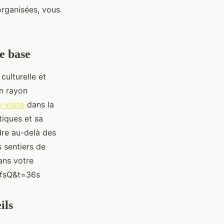
organisées, vous
e base
culturelle et
un rayon
 visite
dans la
tiques et sa
dre au-delà des
s sentiers de
dans votre
KfsQ&t=36s
ils