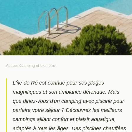
Accueil
›
Camping et bien-être
CAMPING ET BIEN-ÊTRE
Les meilleurs campings avec
L'île de Ré est connue pour ses plages
magnifiques et son ambiance détendue. Mais
piscine pour se détendre à l'île de
que diriez-vous d'un camping avec piscine pour
ré
parfaire votre séjour ? Découvrez les meilleurs
Constance
•
1 août 2025
•
6 min de lecture
campings alliant confort et plaisir aquatique,
adaptés à tous les âges. Des piscines chauffées