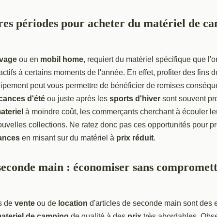
res périodes pour acheter du matériel de c
vage
ou en
mobil home
, requiert du matériel spécifique que l'
actifs à certains moments de l'année. En effet, profiter des fins 
uipement peut vous permettre de bénéficier de remises conséqu
cances d'été
ou juste après les
sports d'hiver
sont souvent pr
ateriel
à moindre coût, les commerçants cherchant à écouler le
ouvelles collections. Ne ratez donc pas ces opportunités pour p
ances
en misant sur du matériel à
prix réduit
.
 seconde main : économiser sans compromett
s de
vente
ou de
location
d'articles de seconde main sont des e
ateriel de camping
de qualité à des
prix
très abordables. Obse