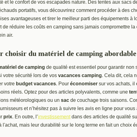
rité et le confort de vos escapades nature. Des tentes aux sacs 
réchauds portatifs, vous découvrirez comment procéder à des ch
ises avantageuses et tirer le meilleur parti des équipements à l
t de réduire les coûts en camping sans jamais compromettre la 
in air.
r choisir du matériel de camping abordable 
matériel de camping
de qualité est essentiel pour garantir non
i votre sécurité lors de vos
vacances camping
. Cela dit, cela
er votre
budget vacances
. Pour
économiser
sur vos achats, il 
soins réels. Optez pour des articles polyvalents, comme une
ten
tions météorologiques ou un
sac
de couchage trois saisons. Co
fournisseurs et n’hésitez pas à suivre les avis en ligne pour vous
ur
prix
. En outre, l’
investissement
dans des articles de qualité su
à l'achat, mais leur durabilité sur le long terme en fait un choix