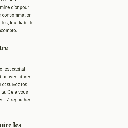
 mine d'or pour
une consommation
es, leur fiabilité
ncombre.
tre
el est capital
 peuvent durer
 et suivez les
lité. Cela vous
voir à repurcher
uire les