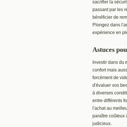
sacrifier la sécu
Lisa
•
29 janvier 2022
•
4 min de lecture
passant par les 
bénéficier de rem
Plongez dans l'ar
expérience en ple
Astuces pou
Investir dans du
confort mais auss
forcément de vid
d'évaluer vos be
à diverses condi
entre différents 
l'achat au meille
paraître coûteux 
judicieux.