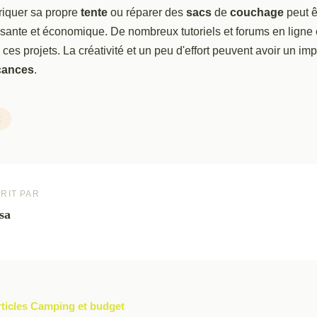
riquer sa propre
tente
ou réparer des
sacs
de
couchage
peut ê
sante et économique. De nombreux tutoriels et forums en ligne 
es projets. La créativité et un peu d'effort peuvent avoir un impa
cances
.
t
RIT PAR
sa
rticles Camping et budget