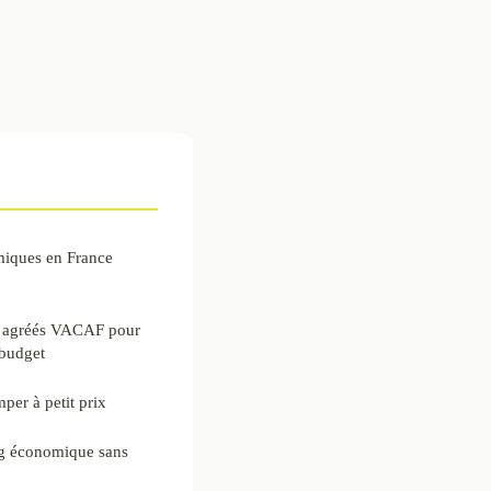
miques en France
s agréés VACAF pour
 budget
per à petit prix
g économique sans