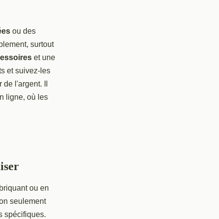
ées
ou des
blement, surtout
essoires
et une
s et suivez-les
de l'argent. Il
 ligne, où les
iser
abriquant ou en
non seulement
s spécifiques.