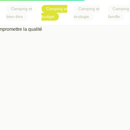
Camping et
Camping et
Camping et
Camping 
bien-être
budget
écologie
famille