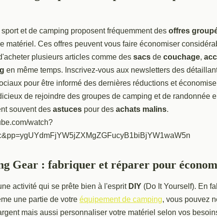
 sport et de camping proposent fréquemment des
offres group
le matériel. Ces offres peuvent vous faire économiser considéra
 d'acheter plusieurs articles comme des
sacs
de
couchage
,
acc
ng
en même temps. Inscrivez-vous aux newsletters des détaillant
ociaux pour être informé des dernières réductions et économiser 
dicieux de rejoindre des groupes de camping et de randonnée en
nt souvent des
astuces
pour des
achats malins
.
tube.com/watch?
c&pp=ygUYdmFjYW5jZXMgZGFucyB1biBjYW1waW5n
 Gear : fabriquer et réparer pour économ
ne activité qui se prête bien à l'esprit
DIY
(Do It Yourself). En f
me une partie de votre
équipement de camping
, vous pouvez 
rgent mais aussi personnaliser votre matériel selon vos besoin