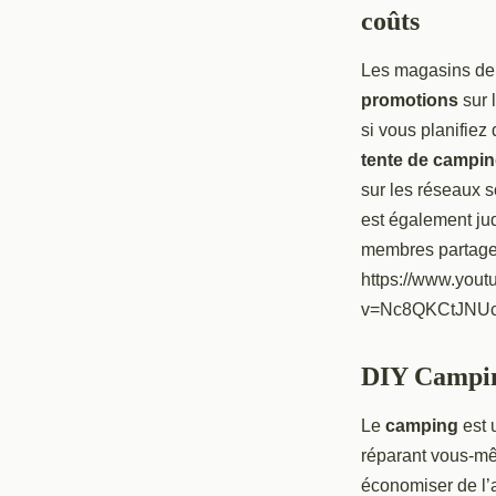
coûts
Les magasins de
promotions
sur 
si vous planifiez
tente de campi
sur les réseaux s
est également ju
membres partage
https://www.you
v=Nc8QKCtJNU
DIY Camping
Le
camping
est u
réparant vous-mê
économiser de l’a