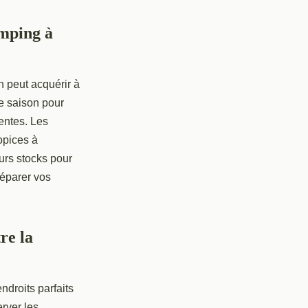
amping à
on peut acquérir à
de saison pour
entes. Les
opices à
urs stocks pour
réparer vos
re la
ndroits parfaits
rver les