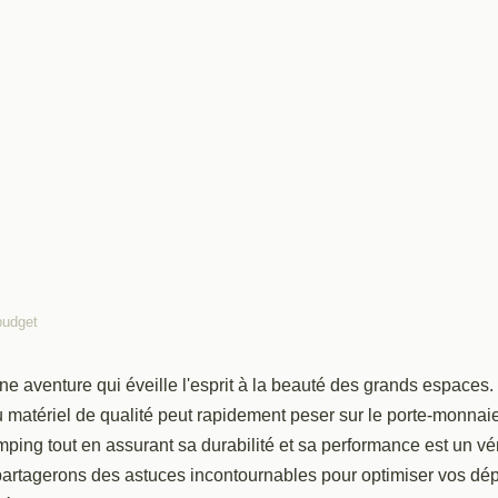
budget
sur votre matériel
e aventure qui éveille l'esprit à la beauté des grands espaces
u matériel de qualité peut rapidement peser sur le porte-monnai
romettre la qualité
mping tout en assurant sa durabilité et sa performance est un vér
s partagerons des astuces incontournables pour optimiser vos d