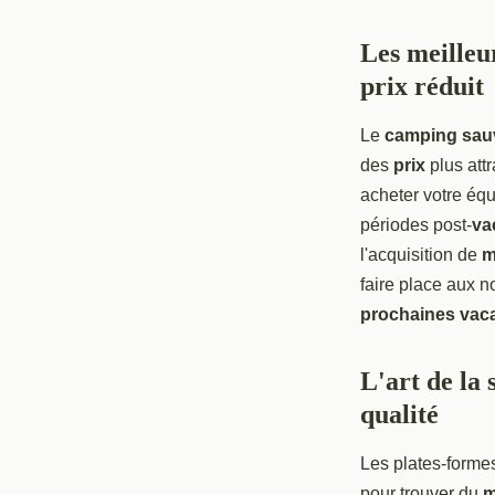
Les meilleu
prix réduit
Le
camping sau
des
prix
plus attr
acheter votre éq
périodes post-
va
l'acquisition de
m
faire place aux n
prochaines vac
L'art de la
qualité
Les plates-forme
pour trouver du
m