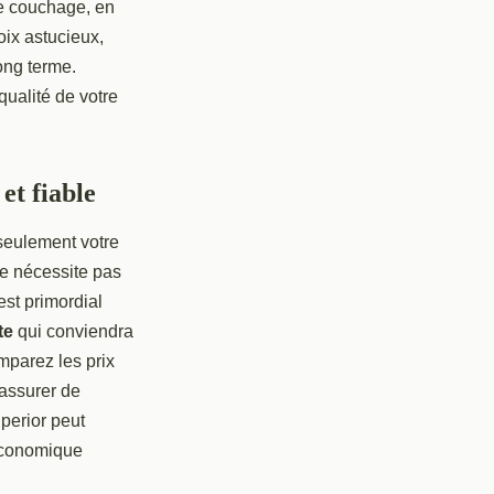
de couchage, en
oix astucieux,
ong terme.
qualité de votre
et fiable
 seulement votre
 ne nécessite pas
est primordial
te
qui conviendra
mparez les prix
 assurer de
perior peut
 économique