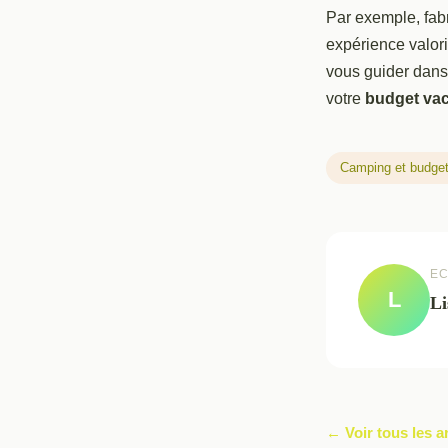
Par exemple, fab
expérience valori
vous guider dans c
votre
budget va
Camping et budge
EC
L
Li
← Voir tous les a