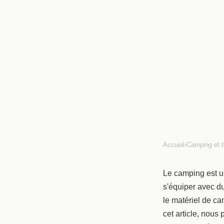
Accueil
›
Camping et 
CAMPING ET BUDGET
Comment économiser 
Le camping est un
s'équiper avec d
de camping sans comp
le matériel de ca
cet article, nou