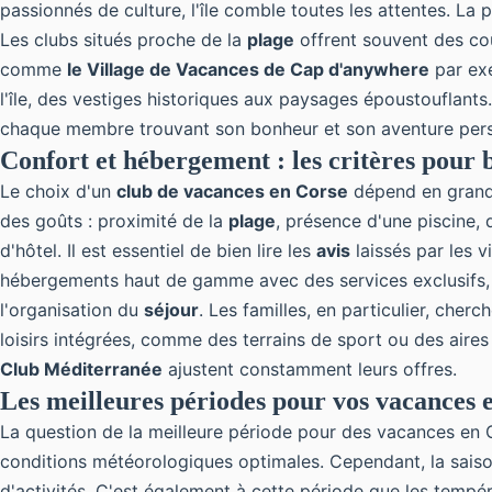
passionnés de culture, l'île comble toutes les attentes. La 
Les clubs situés proche de la
plage
offrent souvent des cou
comme
le Village de Vacances de Cap d'anywhere
par exe
l'île, des vestiges historiques aux paysages époustouflants.
chaque membre trouvant son bonheur et son aventure pers
Confort et hébergement : les critères pour b
Le choix d'un
club de vacances en Corse
dépend en grande
des goûts : proximité de la
plage
, présence d'une piscine,
d'hôtel. Il est essentiel de bien lire les
avis
laissés par les 
hébergements haut de gamme avec des services exclusifs, 
l'organisation du
séjour
. Les familles, en particulier, ch
loisirs intégrées, comme des terrains de sport ou des aire
Club Méditerranée
ajustent constamment leurs offres.
Les meilleures périodes pour vos vacances 
La question de la meilleure période pour des vacances en C
conditions météorologiques optimales. Cependant, la saison
d'activités. C'est également à cette période que les tempé