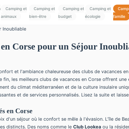
n
Camping et
Camping et
Camping et
Camping et
Campi
animaux
bien-être
budget
écologie
famille
 en Corse pour un Séjour Inoubli
e confort et l'ambiance chaleureuse des clubs de vacances 
 fin, les meilleurs clubs de vacances en Corse offrent une 
nt du climat méditerranéen et de la culture insulaire unique
santes et de services personnalisés. Lisez la suite et laiss
sés en Corse
ix d'un séjour où le confort se mêle à l'évasion. L'île de B
ces distincts. Des noms comme le
Club Lookea
ou la résid