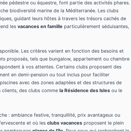
nnée pédestre ou équestre, font partie des activités phares.
che biodiversité marine de la Méditerranée. Les clubs
ques, guidant leurs hôtes à travers les trésors cachés de
rend les
vacances en famille
particulièrement séduisantes,
onible. Les critères varient en fonction des besoins et
ements proposés, tels que bungalow, appartement ou chambre
respondent à vos attentes. Certains clubs proposent des
ment
en demi-pension ou tout inclus pour faciliter
s piscines avec des zones adaptées et des structures de
es clients, des clubs comme
la Résidence des Isles
ou le
he : ambiance festive, tranquillité, prix avantageux ou
fervescente et où les
clubs vacances
proposent le plein
 des nombreuses
plages de l'île
. Pour ceux qui recherchent le