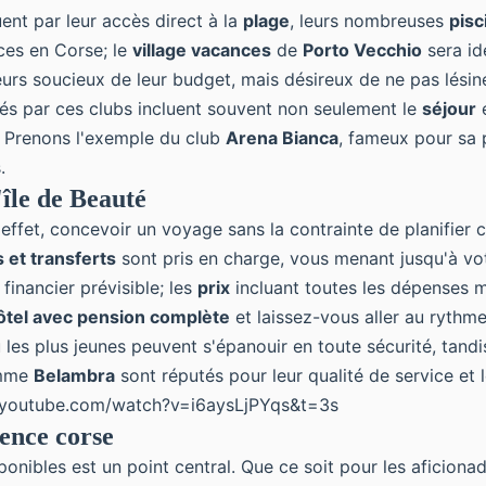
ent par leur accès direct à la
plage
, leurs nombreuses
pisc
ces en Corse
; le
village vacances
de
Porto Vecchio
sera idé
urs soucieux de leur budget, mais désireux de ne pas lésine
s par ces clubs incluent souvent non seulement le
séjour
e
. Prenons l'exemple du club
Arena Bianca
, fameux pour sa 
.
'île de Beauté
ffet, concevoir un voyage sans la contrainte de planifier ch
s et transferts
sont pris en charge, vous menant jusqu'à vo
financier prévisible; les
prix
incluant toutes les dépenses m
ôtel avec pension complète
et laissez-vous aller au rythm
ù les plus jeunes peuvent s'épanouir en toute sécurité, tand
omme
Belambra
sont réputés pour leur qualité de service et l
.youtube.com/watch?v=i6aysLjPYqs&t=3s
ience corse
isponibles est un point central. Que ce soit pour les aficio