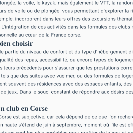
plongée, la voile, le kayak, mais également le VTT, la rando
rs de voile ou de plongée, vous permettant d'explorer la ri
mple, incorporent dans leurs offres des excursions thémati
 L'
intégration de ces activités
dans les formules des clubs 
onnelle au cœur de la France corse.
ien choisir
 partie du niveau de confort et du type d'hébergement disp
 qualité des repas, accessibilité, ou encore types de log
visiteurs précédents pour s'assurer que les prestations cor
tels que des suites avec vue mer, ou des
formules de loge
erchent souvent des résidences avec des espaces enfants, de
s de jeux. Dans le souci constant de répondre aux désirs d
en club en Corse
orse est subjective, car cela dépend de ce que l'on recherc
 haute s'étend de juin à septembre, moment où l'île est ef
ratures sont les plus agréables pour profiter de la mer et