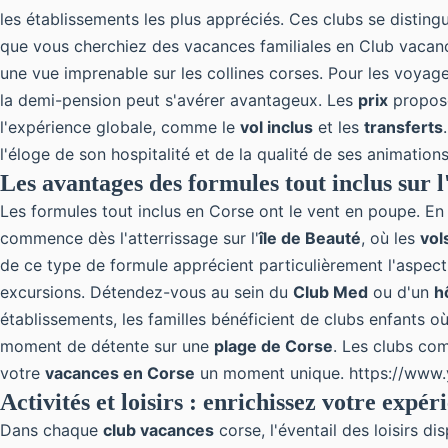
les établissements les plus appréciés. Ces clubs se distingu
que vous cherchiez des vacances familiales en
Club vacan
une vue imprenable sur les collines corses. Pour les voyage
la demi-pension peut s'avérer avantageux. Les
prix
proposé
l'expérience globale, comme le
vol inclus
et les
transferts
l'éloge de son hospitalité et de la qualité de ses animations
Les avantages des formules tout inclus sur l
Les formules tout inclus en Corse ont le vent en poupe. En e
commence dès l'atterrissage sur l'
île de Beauté
, où les
vol
de ce type de formule apprécient particulièrement l'aspect 
excursions
. Détendez-vous au sein du
Club Med
ou d'un
h
établissements, les familles bénéficient de clubs enfants o
moment de détente sur une
plage de Corse
. Les clubs c
votre
vacances en Corse
un moment unique. https://www
Activités et loisirs : enrichissez votre expér
Dans chaque
club vacances
corse, l'éventail des loisirs d